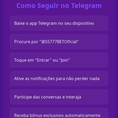
Como Seguir no Telegram
Baixe o app Telegram no seu dispositivo
Procure por "@55777BETOficial"
Toque em "Entrar" ou "Join"
Ative as notificações para não perder nada
Participe das conversas e interaja
Receba bônus exclusivos automaticamente