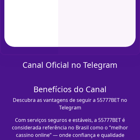
Canal Oficial no Telegram
Benefícios do Canal
Descubra as vantagens de seguir a 55777BET no
Telegram
Com serviços seguros e estáveis, a 55777BET é
considerada referência no Brasil como o “melhor
cassino online” — onde confiança e qualidade