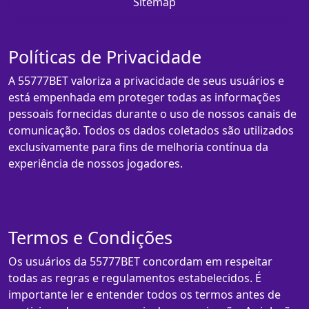
Sitemap
Políticas de Privacidade
A 55777BET valoriza a privacidade de seus usuários e
está empenhada em proteger todas as informações
pessoais fornecidas durante o uso de nossos canais de
comunicação. Todos os dados coletados são utilizados
exclusivamente para fins de melhoria contínua da
experiência de nossos jogadores.
Termos e Condições
Os usuários da 55777BET concordam em respeitar
todas as regras e regulamentos estabelecidos. É
importante ler e entender todos os termos antes de