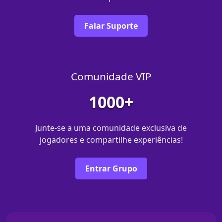
Falar Suporte
Comunidade VIP
1000+
Junte-se a uma comunidade exclusiva de
jogadores e compartilhe experiências!
Entrar Grupo