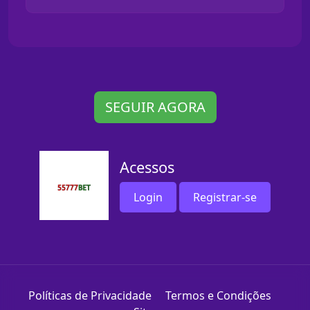
SEGUIR AGORA
Acessos
Login
Registrar-se
Políticas de Privacidade
Termos e Condições