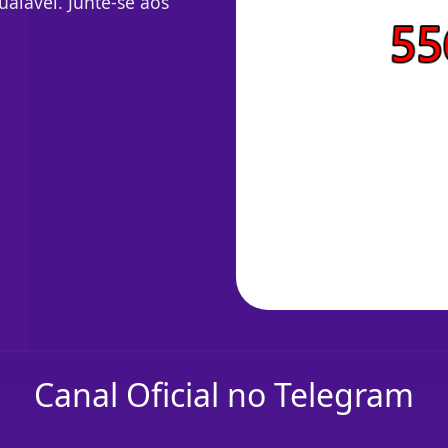
ualável. Junte-se aos
Canal Oficial no Telegram