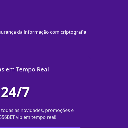
m
egurança da informação com criptografia
as em Tempo Real
24/7
e todas as novidades, promoções e
556BET vip em tempo real!