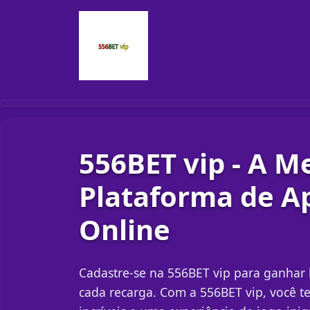
556BET vip - A M
Plataforma de A
Online
Cadastre-se na 556BET vip para ganhar
cada recarga. Com a 556BET vip, você 