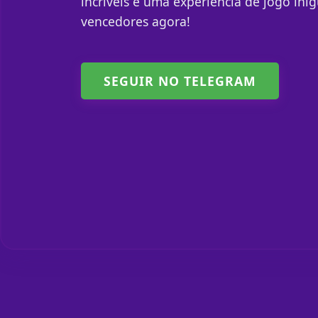
incríveis e uma experiência de jogo inig
vencedores agora!
SEGUIR NO TELEGRAM