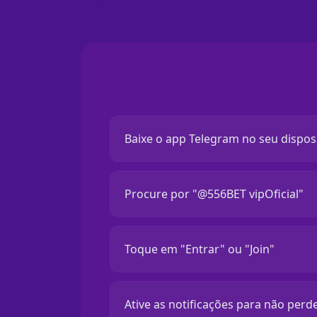
Baixe o app Telegram no seu disposi
Procure por "@556BET vipOficial"
Toque em "Entrar" ou "Join"
Ative as notificações para não perd