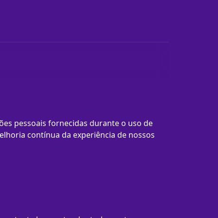
ões pessoais fornecidas durante o uso de
elhoria contínua da experiência de nossos