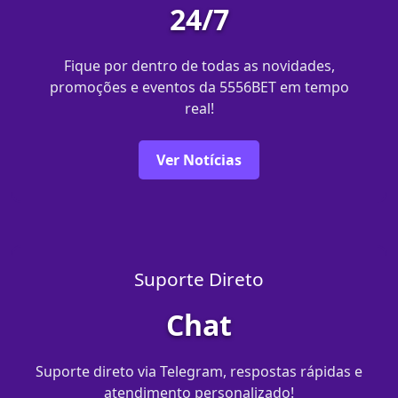
24/7
Fique por dentro de todas as novidades,
promoções e eventos da 5556BET em tempo
real!
Ver Notícias
Suporte Direto
Chat
Suporte direto via Telegram, respostas rápidas e
atendimento personalizado!