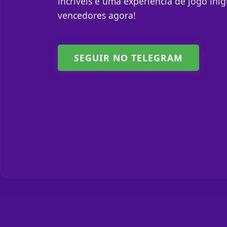
incríveis e uma experiência de jogo inig
vencedores agora!
SEGUIR NO TELEGRAM