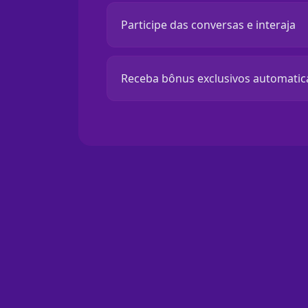
Participe das conversas e interaja
Receba bônus exclusivos automati