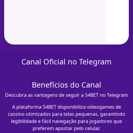
Canal Oficial no Telegram
Benefícios do Canal
Descubra as vantagens de seguir a 54BET no Telegram
A plataforma 54BET disponibiliza videogames de
cassino otimizados para telas pequenas, garantindo
legibilidade e fácil navegação para jogadores que
preferem apostar pelo celular.