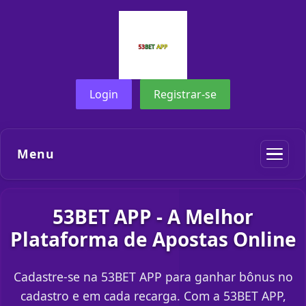
Login
Registrar-se
Menu
53BET APP - A Melhor
Plataforma de Apostas Online
Cadastre-se na 53BET APP para ganhar bônus no
cadastro e em cada recarga. Com a 53BET APP,