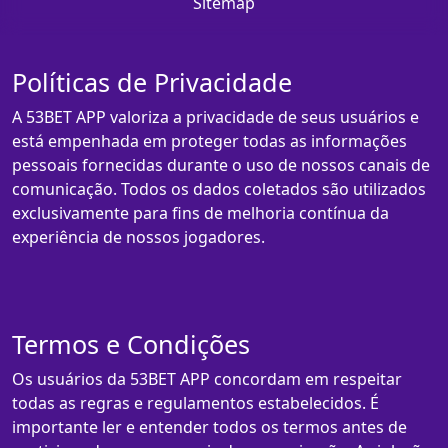
Sitemap
Políticas de Privacidade
A 53BET APP valoriza a privacidade de seus usuários e
está empenhada em proteger todas as informações
pessoais fornecidas durante o uso de nossos canais de
comunicação. Todos os dados coletados são utilizados
exclusivamente para fins de melhoria contínua da
experiência de nossos jogadores.
Termos e Condições
Os usuários da 53BET APP concordam em respeitar
todas as regras e regulamentos estabelecidos. É
importante ler e entender todos os termos antes de