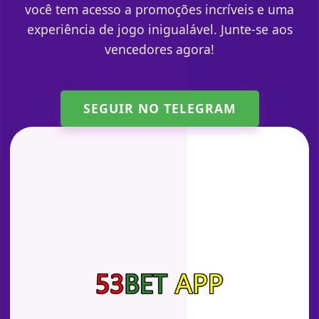
você tem acesso a promoções incríveis e uma
experiência de jogo inigualável. Junte-se aos
vencedores agora!
SEGUIR NO TELEGRAM