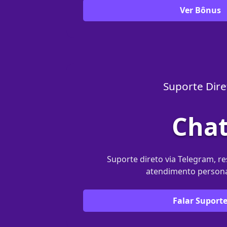
Ver Bônus
Suporte Dire
Cha
Suporte direto via Telegram, r
atendimento persona
Falar Suport