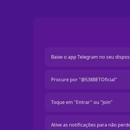
Baixe o app Telegram no seu disposi
Procure por "@538BETOficial"
Toque em "Entrar" ou "Join"
Ative as notificações para não perd