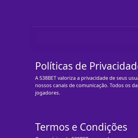
Políticas de Privacida
A 538BET valoriza a privacidade de seus us
nossos canais de comunicação. Todos os dad
jogadores.
Termos e Condições