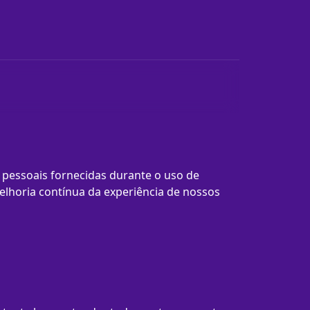
 pessoais fornecidas durante o uso de
elhoria contínua da experiência de nossos