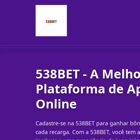
538BET - A Melh
Plataforma de A
Online
Cadastre-se na 538BET para ganhar bôn
cada recarga. Com a 538BET, você tem 