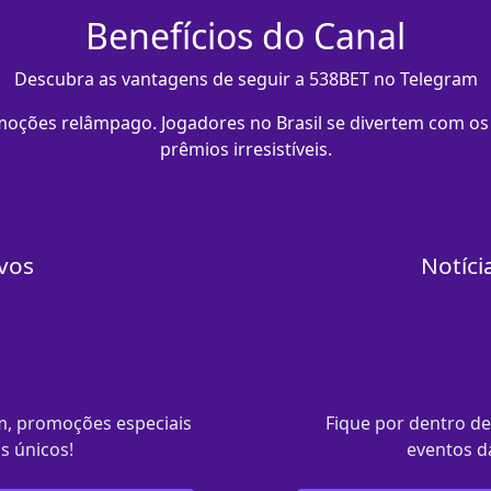
Benefícios do Canal
Descubra as vantagens de seguir a 538BET no Telegram
oções relâmpago. Jogadores no Brasil se divertem com os
prêmios irresistíveis.
vos
Notíci
m, promoções especiais
Fique por dentro d
s únicos!
eventos d