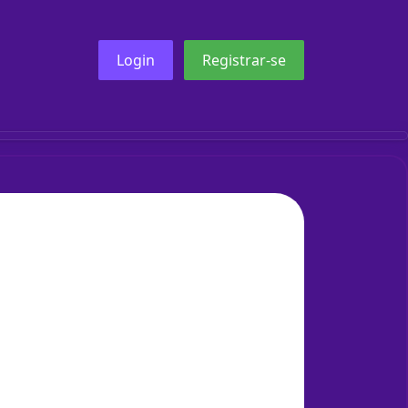
Login
Registrar-se