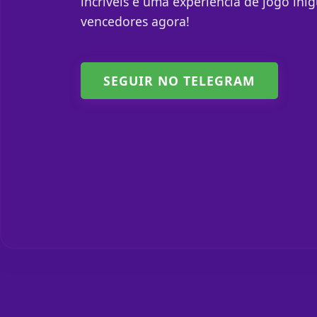
incríveis e uma experiência de jogo inig
vencedores agora!
SEGUIR NO TELEGRAM