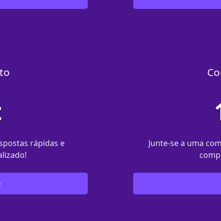
to
Co
t
espostas rápidas e
Junte-se a uma com
lizado!
compa
e