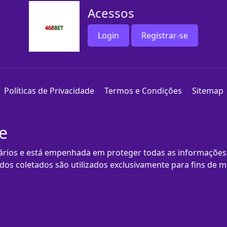
Acessos
Login
Registrar-se
Políticas de Privacidade
Termos e Condições
Sitemap
de
uários e está empenhada em proteger todas as informações
os coletados são utilizados exclusivamente para fins de m