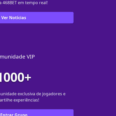
a 468BET em tempo real!
Ver Notícias
munidade VIP
1000+
unidade exclusiva de jogadores e
rtilhe experiências!
Entrar Grupo