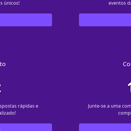
s únicos!
eventos d
to
Co
t
espostas rápidas e
Junte-se a uma com
lizado!
compa
e