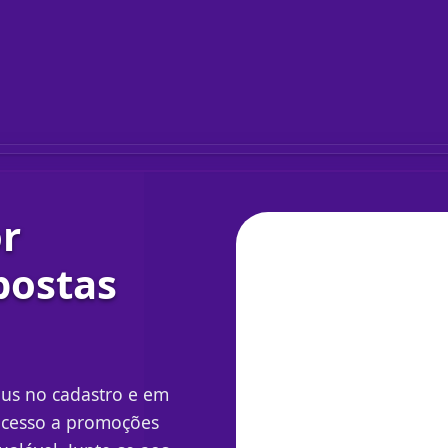
or
postas
us no cadastro e em
acesso a promoções