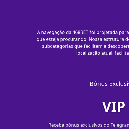
A navegação da 468BET foi projetada para 
que esteja procurando. Nossa estrutura d
subcategorias que facilitam a descobe
localização atual, facil
Bônus Exclusi
VIP
Receba bônus exclusivos do Telegra