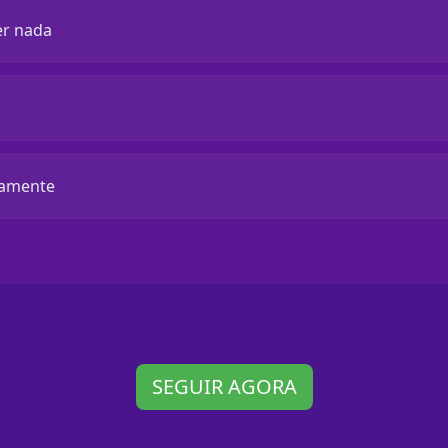
er nada
camente
SEGUIR AGORA