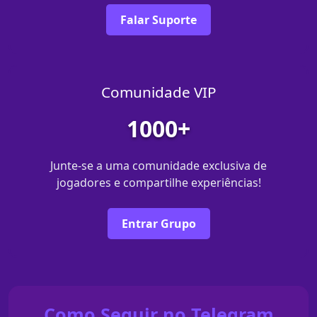
Falar Suporte
Comunidade VIP
1000+
Junte-se a uma comunidade exclusiva de
jogadores e compartilhe experiências!
Entrar Grupo
Como Seguir no Telegram