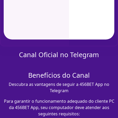
Canal Oficial no Telegram
Benefícios do Canal
Descubra as vantagens de seguir a 456BET App no
Telegram
Para garantir o funcionamento adequado do cliente PC
da 456BET App, seu computador deve atender aos
seguintes requisitos: