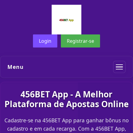
Login
Registrar-se
Menu
456BET App - A Melhor
Plataforma de Apostas Online
Cadastre-se na 456BET App para ganhar bônus no
cadastro e em cada recarga. Com a 456BET App,