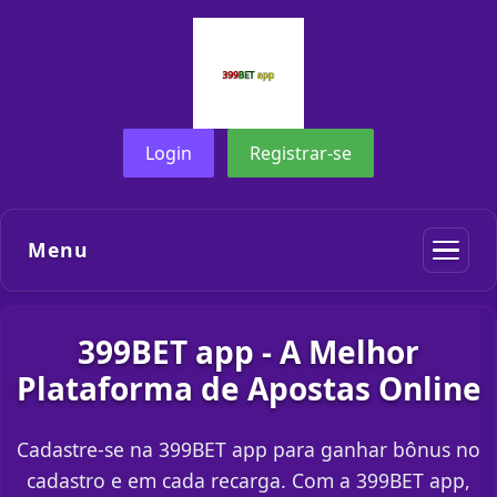
Login
Registrar-se
Menu
399BET app - A Melhor
Plataforma de Apostas Online
Cadastre-se na 399BET app para ganhar bônus no
cadastro e em cada recarga. Com a 399BET app,