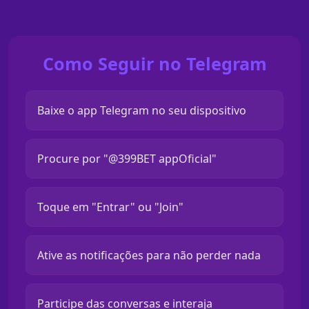
Como Seguir no Telegram
Baixe o app Telegram no seu dispositivo
Procure por "@399BET appOficial"
Toque em "Entrar" ou "Join"
Ative as notificações para não perder nada
Participe das conversas e interaja