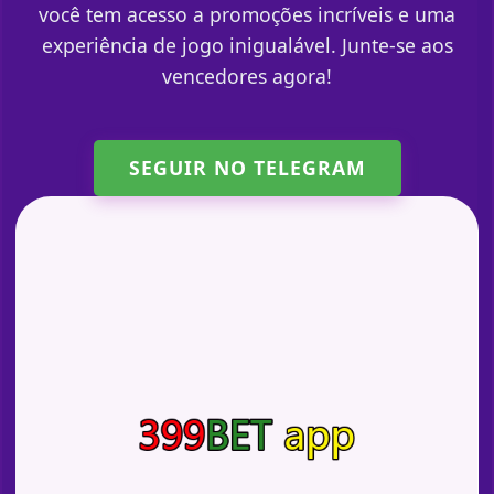
você tem acesso a promoções incríveis e uma
experiência de jogo inigualável. Junte-se aos
vencedores agora!
SEGUIR NO TELEGRAM