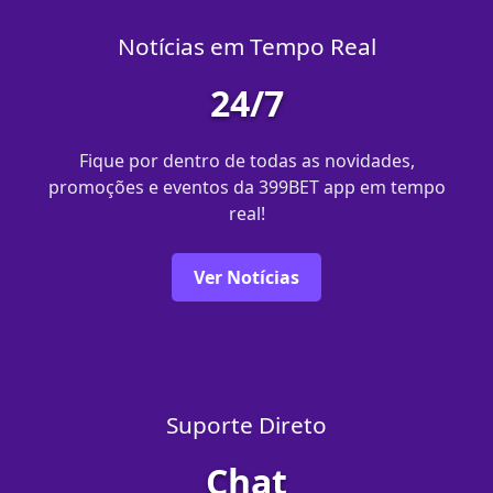
Notícias em Tempo Real
24/7
Fique por dentro de todas as novidades,
promoções e eventos da 399BET app em tempo
real!
Ver Notícias
Suporte Direto
Chat