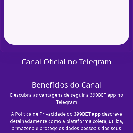
Canal Oficial no Telegram
Benefícios do Canal
Descubra as vantagens de seguir a 399BET app no
Telegram
A Política de Privacidade do
399BET app
descreve
detalhadamente como a plataforma coleta, utiliza,
armazena e protege os dados pessoais dos seus