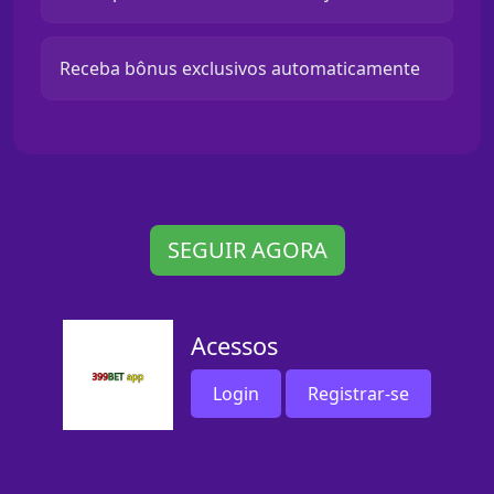
Receba bônus exclusivos automaticamente
SEGUIR AGORA
Acessos
Login
Registrar-se