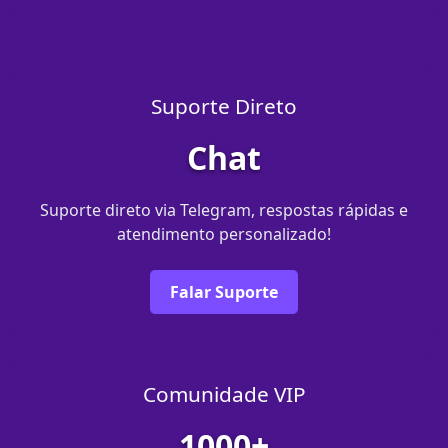
Suporte Direto
Chat
Suporte direto via Telegram, respostas rápidas e
atendimento personalizado!
Falar Suporte
Comunidade VIP
1000+