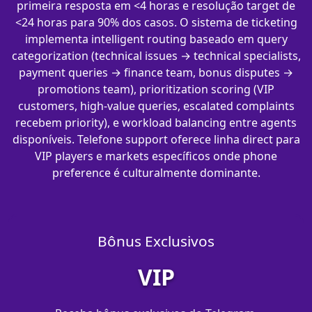
primeira resposta em <4 horas e resolução target de
<24 horas para 90% dos casos. O sistema de ticketing
implementa intelligent routing baseado em query
categorization (technical issues → technical specialists,
payment queries → finance team, bonus disputes →
promotions team), prioritization scoring (VIP
customers, high-value queries, escalated complaints
recebem priority), e workload balancing entre agents
disponíveis. Telefone support oferece linha direct para
VIP players e markets específicos onde phone
preference é culturalmente dominante.
Bônus Exclusivos
VIP