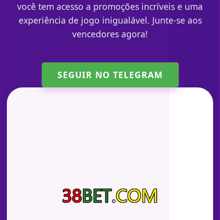
você tem acesso a promoções incríveis e uma
experiência de jogo inigualável. Junte-se aos
vencedores agora!
SEGUIR NO TELEGRAM