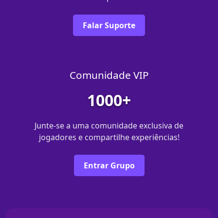
Falar Suporte
Comunidade VIP
1000+
Junte-se a uma comunidade exclusiva de
jogadores e compartilhe experiências!
Entrar Grupo