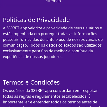
Sitemap
Políticas de Privacidade
A 389BET app valoriza a privacidade de seus usuários e
está empenhada em proteger todas as informações
pessoais fornecidas durante o uso de nossos canais de
comunicação. Todos os dados coletados são utilizados
exclusivamente para fins de melhoria contínua da
experiência de nossos jogadores.
Termos e Condições
Os usuários da 389BET app concordam em respeitar
todas as regras e regulamentos estabelecidos. É
importante ler e entender todos os termos antes de