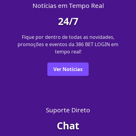
Notícias em Tempo Real
24/7
Fique por dentro de todas as novidades,
promoções e eventos da 386 BET LOGIN em
tempo real!
Ver Notícias
Suporte Direto
Chat