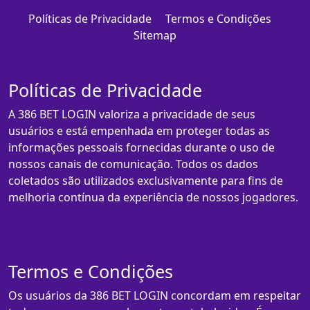
Políticas de Privacidade
Termos e Condições
Sitemap
Políticas de Privacidade
A 386 BET LOGIN valoriza a privacidade de seus
usuários e está empenhada em proteger todas as
informações pessoais fornecidas durante o uso de
nossos canais de comunicação. Todos os dados
coletados são utilizados exclusivamente para fins de
melhoria contínua da experiência de nossos jogadores.
Termos e Condições
Os usuários da 386 BET LOGIN concordam em respeitar