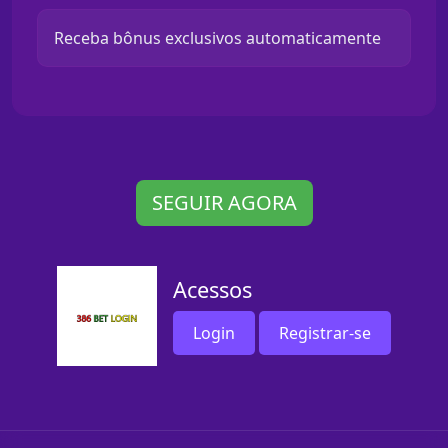
Receba bônus exclusivos automaticamente
SEGUIR AGORA
Acessos
Login
Registrar-se