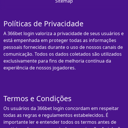
Sitemap
Políticas de Privacidade
A 366bet login valoriza a privacidade de seus usuários e
está empenhada em proteger todas as informações
pessoais fornecidas durante o uso de nossos canais de
comunicação. Todos os dados coletados são utilizados
exclusivamente para fins de melhoria contínua da
experiência de nossos jogadores.
Termos e Condições
Os usuários da 366bet login concordam em respeitar
todas as regras e regulamentos estabelecidos. É
importante ler e entender todos os termos antes de