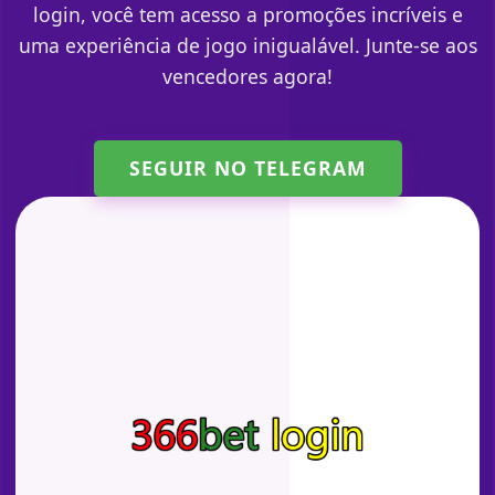
login, você tem acesso a promoções incríveis e
uma experiência de jogo inigualável. Junte-se aos
vencedores agora!
SEGUIR NO TELEGRAM