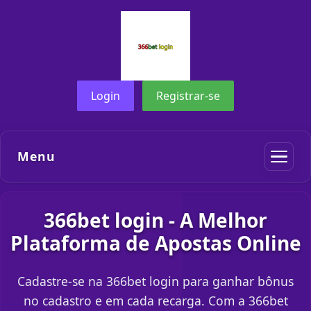
Login
Registrar-se
Menu
366bet login - A Melhor
Plataforma de Apostas Online
Cadastre-se na 366bet login para ganhar bônus
no cadastro e em cada recarga. Com a 366bet