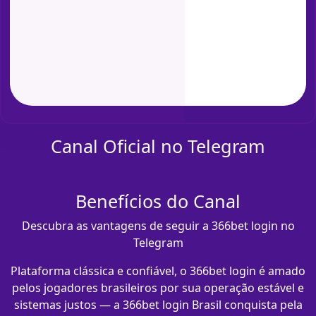
Canal Oficial no Telegram
Benefícios do Canal
Descubra as vantagens de seguir a 366bet login no
Telegram
Plataforma clássica e confiável, o 366bet login é amado
pelos jogadores brasileiros por sua operação estável e
sistemas justos — a 366bet login Brasil conquista pela