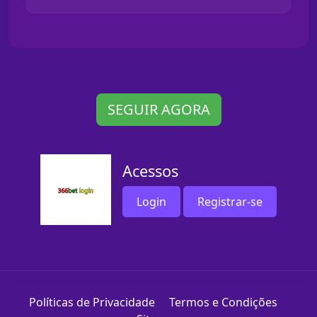
SEGUIR AGORA
Acessos
Login
Registrar-se
Políticas de Privacidade
Termos e Condições