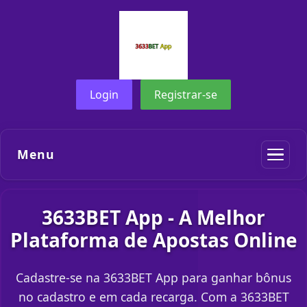
Login
Registrar-se
Menu
3633BET App - A Melhor
Plataforma de Apostas Online
Cadastre-se na 3633BET App para ganhar bônus
no cadastro e em cada recarga. Com a 3633BET