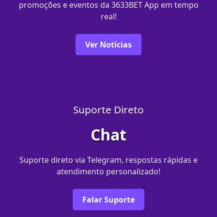
promoções e eventos da 3633BET App em tempo
real!
Ver Notícias
Suporte Direto
Chat
Suporte direto via Telegram, respostas rápidas e
atendimento personalizado!
Falar Suporte