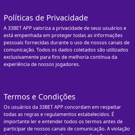
Políticas de Privacidade
A 33BET APP valoriza a privacidade de seus usuários e
está empenhada em proteger todas as informações
pessoais fornecidas durante o uso de nossos canais de
comunicação. Todos os dados coletados são utilizados
exclusivamente para fins de melhoria contínua da
experiência de nossos jogadores.
Termos e Condições
Os usuários da 33BET APP concordam em respeitar
todas as regras e regulamentos estabelecidos. É
importante ler e entender todos os termos antes de
participar de nossos canais de comunicação. A violação