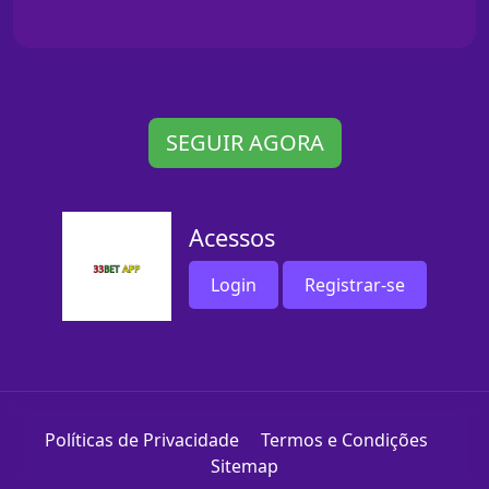
SEGUIR AGORA
Acessos
Login
Registrar-se
Políticas de Privacidade
Termos e Condições
Sitemap