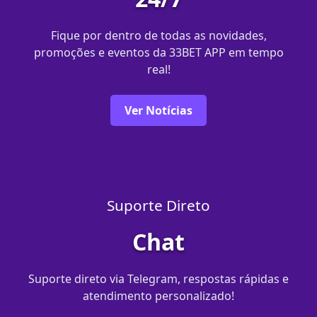
Fique por dentro de todas as novidades,
promoções e eventos da 33BET APP em tempo
real!
Ver Notícias
Suporte Direto
Chat
Suporte direto via Telegram, respostas rápidas e
atendimento personalizado!