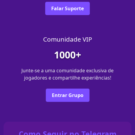
Falar Suporte
Comunidade VIP
1000+
Junte-se a uma comunidade exclusiva de
jogadores e compartilhe experiências!
Entrar Grupo
Como Seguir no Telegram