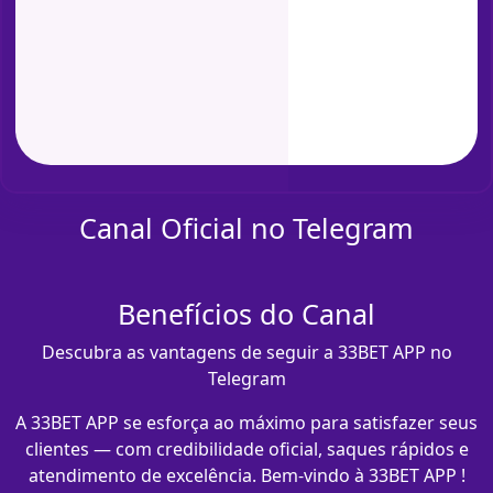
Canal Oficial no Telegram
Benefícios do Canal
Descubra as vantagens de seguir a 33BET APP no
Telegram
A 33BET APP se esforça ao máximo para satisfazer seus
clientes — com credibilidade oficial, saques rápidos e
atendimento de excelência. Bem-vindo à 33BET APP !