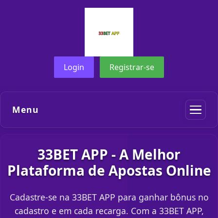
Login
Registrar-se
Menu
33BET APP - A Melhor
Plataforma de Apostas Online
Cadastre-se na 33BET APP para ganhar bônus no
cadastro e em cada recarga. Com a 33BET APP,