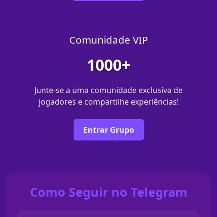
Comunidade VIP
1000+
Junte-se a uma comunidade exclusiva de
jogadores e compartilhe experiências!
Entrar Grupo
Como Seguir no Telegram