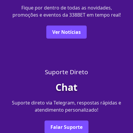
Fique por dentro de todas as novidades,
promoções e eventos da 338BET em tempo real!
Ver Notícias
Suporte Direto
Chat
Suporte direto via Telegram, respostas rápidas e
atendimento personalizado!
Falar Suporte