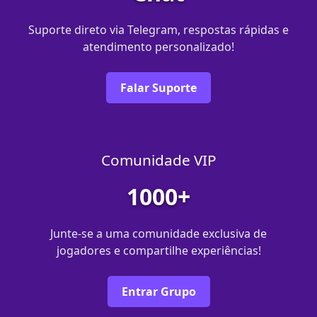
Suporte direto via Telegram, respostas rápidas e
atendimento personalizado!
Falar Suporte
Comunidade VIP
1000+
Junte-se a uma comunidade exclusiva de
jogadores e compartilhe experiências!
Entrar Grupo