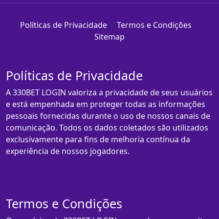
Políticas de Privacidade
Termos e Condições
Sitemap
Políticas de Privacidade
A 330BET LOGIN valoriza a privacidade de seus usuários
e está empenhada em proteger todas as informações
pessoais fornecidas durante o uso de nossos canais de
comunicação. Todos os dados coletados são utilizados
exclusivamente para fins de melhoria contínua da
experiência de nossos jogadores.
Termos e Condições