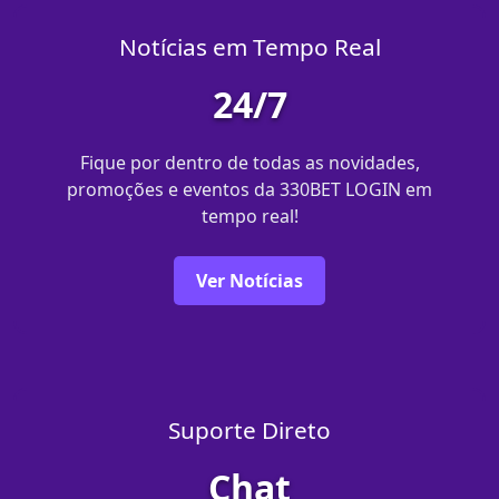
Notícias em Tempo Real
24/7
Fique por dentro de todas as novidades,
promoções e eventos da 330BET LOGIN em
tempo real!
Ver Notícias
Suporte Direto
Chat