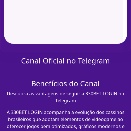
Canal Oficial no Telegram
Benefícios do Canal
Descubra as vantagens de seguir a 330BET LOGIN no
Telegram
A 330BET LOGIN acompanha a evolução dos cassinos
brasileiros que adotam elementos de videogame ao
oferecer jogos bem otimizados, gráficos modernos e