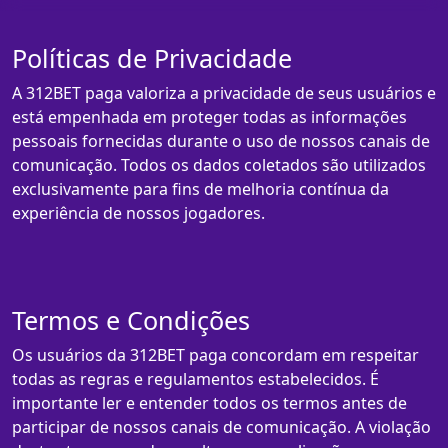
Políticas de Privacidade
A 312BET paga valoriza a privacidade de seus usuários e
está empenhada em proteger todas as informações
pessoais fornecidas durante o uso de nossos canais de
comunicação. Todos os dados coletados são utilizados
exclusivamente para fins de melhoria contínua da
experiência de nossos jogadores.
Termos e Condições
Os usuários da 312BET paga concordam em respeitar
todas as regras e regulamentos estabelecidos. É
importante ler e entender todos os termos antes de
participar de nossos canais de comunicação. A violação