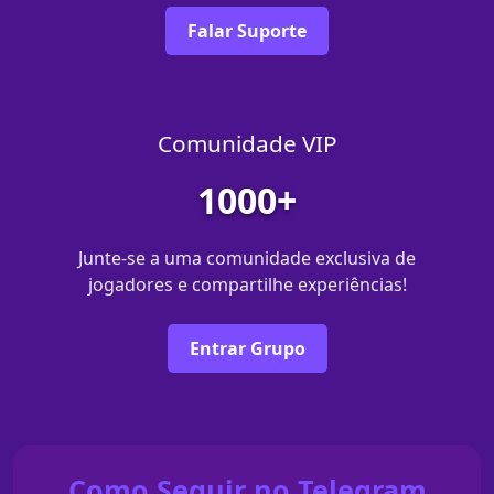
Falar Suporte
Comunidade VIP
1000+
Junte-se a uma comunidade exclusiva de
jogadores e compartilhe experiências!
Entrar Grupo
Como Seguir no Telegram