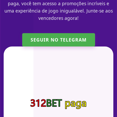
paga, você tem acesso a promoções incríveis e
uma experiência de jogo inigualável. Junte-se aos
vencedores agora!
SEGUIR NO TELEGRAM