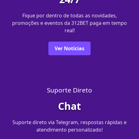
Fique por dentro de todas as novidades,
promoções e eventos da 312BET paga em tempo
real!
Ver Notícias
Suporte Direto
Chat
Suporte direto via Telegram, respostas rápidas e
atendimento personalizado!