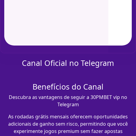
Canal Oficial no Telegram
Benefícios do Canal
Descubra as vantagens de seguir a 30PMBET vip no
Telegram
As rodadas grátis mensais oferecem oportunidades
adicionais de ganho sem risco, permitindo que você
experimente jogos premium sem fazer apostas