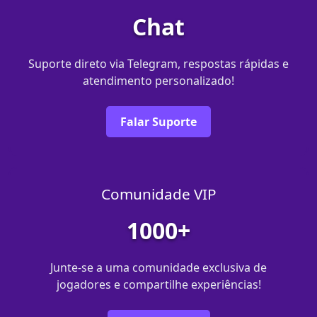
Chat
Suporte direto via Telegram, respostas rápidas e
atendimento personalizado!
Falar Suporte
Comunidade VIP
1000+
Junte-se a uma comunidade exclusiva de
jogadores e compartilhe experiências!