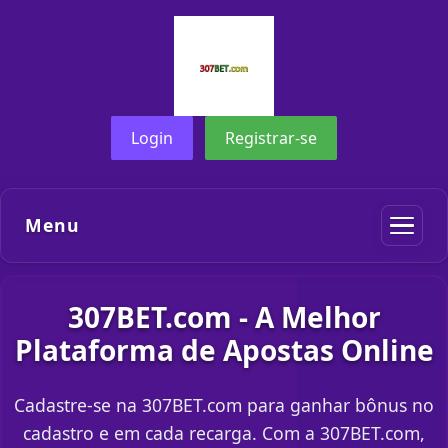
Login
Registrar-se
Menu
307BET.com - A Melhor
Plataforma de Apostas Online
Cadastre-se na 307BET.com para ganhar bônus no
cadastro e em cada recarga. Com a 307BET.com,