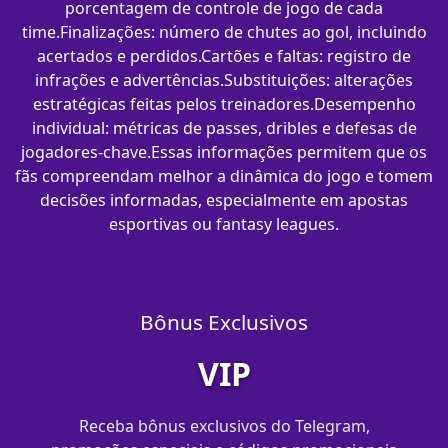
porcentagem de controle de jogo de cada
time.Finalizações: número de chutes ao gol, incluindo
acertados e perdidos.Cartões e faltas: registro de
infrações e advertências.Substituições: alterações
estratégicas feitas pelos treinadores.Desempenho
individual: métricas de passes, dribles e defesas de
jogadores-chave.Essas informações permitem que os
fãs compreendam melhor a dinâmica do jogo e tomem
decisões informadas, especialmente em apostas
esportivas ou fantasy leagues.
Bônus Exclusivos
VIP
Receba bônus exclusivos do Telegram,