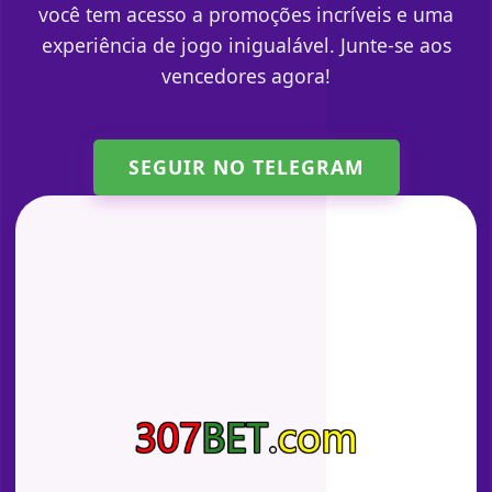
você tem acesso a promoções incríveis e uma
experiência de jogo inigualável. Junte-se aos
vencedores agora!
SEGUIR NO TELEGRAM