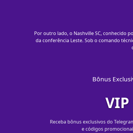
Por outro lado, o Nashville SC, conhecido p
da conferência Leste. Sob o comando técni
Bônus Exclusi
VIP
Receba bônus exclusivos do Telegra
e códigos promocionai