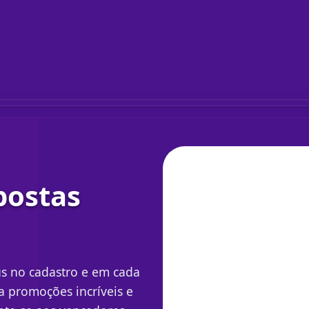
postas
s no cadastro e em cada
a promoções incríveis e