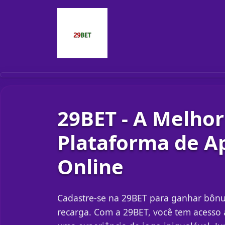
29BET - A Melhor
Plataforma de A
Online
Cadastre-se na 29BET para ganhar bônu
recarga. Com a 29BET, você tem acesso 