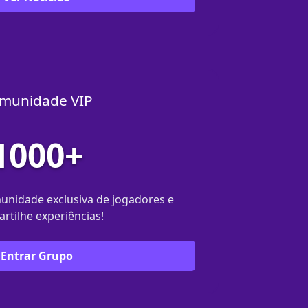
munidade VIP
1000+
unidade exclusiva de jogadores e
rtilhe experiências!
Entrar Grupo