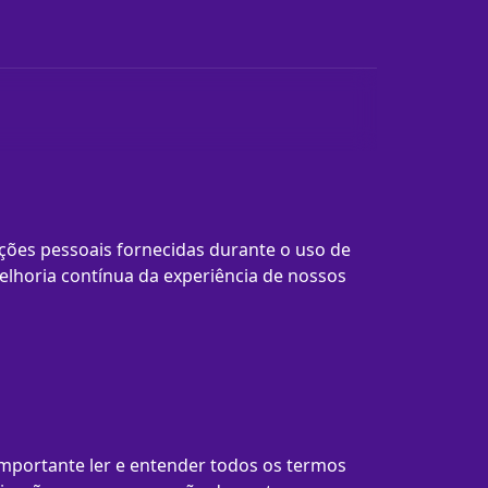
ções pessoais fornecidas durante o uso de
elhoria contínua da experiência de nossos
mportante ler e entender todos os termos