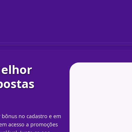
Melhor
postas
 bônus no cadastro e em
tem acesso a promoções