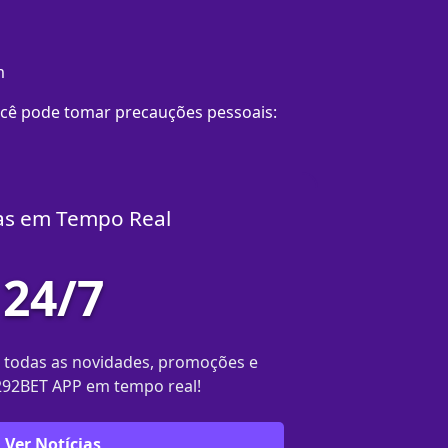
m
você pode tomar precauções pessoais:
as em Tempo Real
24/7
e todas as novidades, promoções e
292BET APP em tempo real!
Ver Notícias