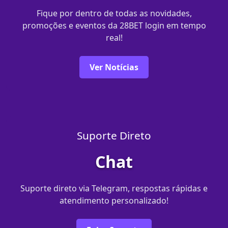
Fique por dentro de todas as novidades,
promoções e eventos da 28BET login em tempo
real!
Ver Notícias
Suporte Direto
Chat
Suporte direto via Telegram, respostas rápidas e
atendimento personalizado!