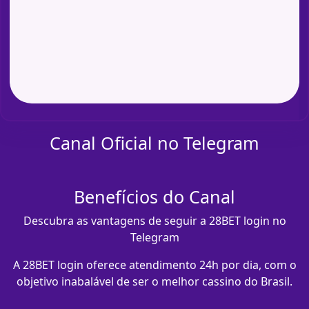
Canal Oficial no Telegram
Benefícios do Canal
Descubra as vantagens de seguir a 28BET login no
Telegram
A 28BET login oferece atendimento 24h por dia, com o
objetivo inabalável de ser o melhor cassino do Brasil.