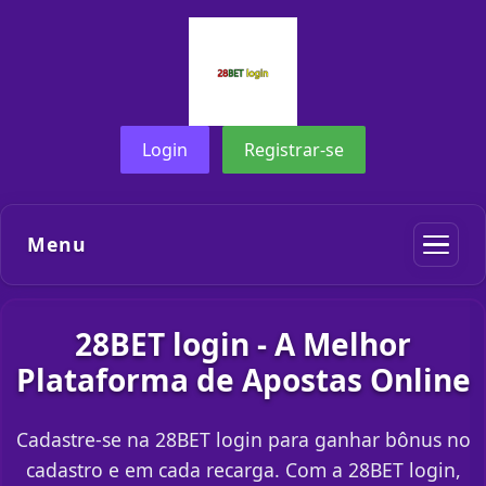
Login
Registrar-se
Menu
28BET login - A Melhor
Plataforma de Apostas Online
Cadastre-se na 28BET login para ganhar bônus no
cadastro e em cada recarga. Com a 28BET login,