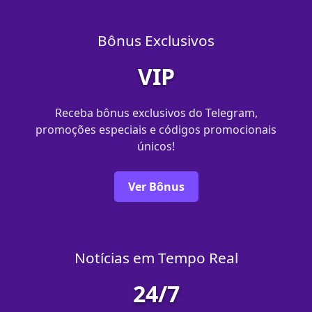
Bônus Exclusivos
VIP
Receba bônus exclusivos do Telegram,
promoções especiais e códigos promocionais
únicos!
Ver Bônus
Notícias em Tempo Real
24/7