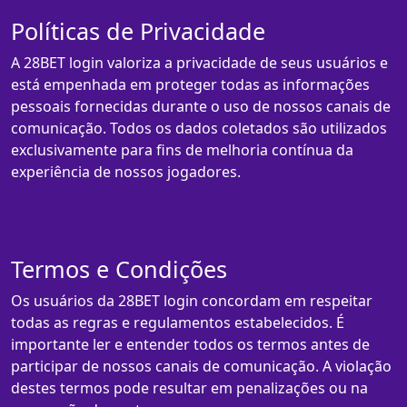
Políticas de Privacidade
A 28BET login valoriza a privacidade de seus usuários e
está empenhada em proteger todas as informações
pessoais fornecidas durante o uso de nossos canais de
comunicação. Todos os dados coletados são utilizados
exclusivamente para fins de melhoria contínua da
experiência de nossos jogadores.
Termos e Condições
Os usuários da 28BET login concordam em respeitar
todas as regras e regulamentos estabelecidos. É
importante ler e entender todos os termos antes de
participar de nossos canais de comunicação. A violação
destes termos pode resultar em penalizações ou na