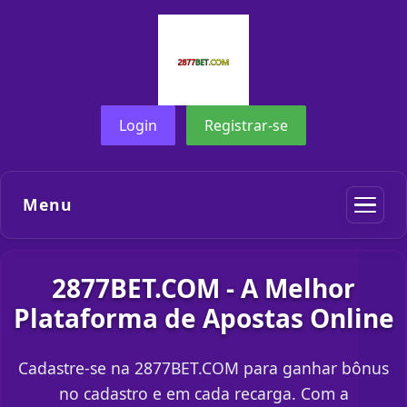
Login
Registrar-se
Menu
2877BET.COM - A Melhor
Plataforma de Apostas Online
Cadastre-se na 2877BET.COM para ganhar bônus
no cadastro e em cada recarga. Com a