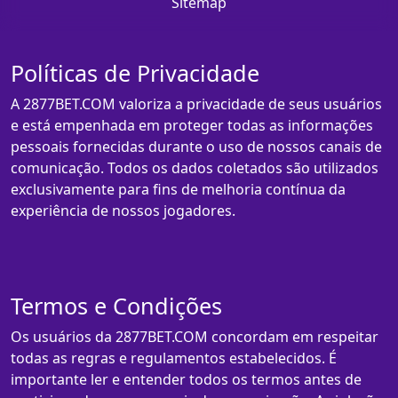
Sitemap
Políticas de Privacidade
A 2877BET.COM valoriza a privacidade de seus usuários
e está empenhada em proteger todas as informações
pessoais fornecidas durante o uso de nossos canais de
comunicação. Todos os dados coletados são utilizados
exclusivamente para fins de melhoria contínua da
experiência de nossos jogadores.
Termos e Condições
Os usuários da 2877BET.COM concordam em respeitar
todas as regras e regulamentos estabelecidos. É
importante ler e entender todos os termos antes de