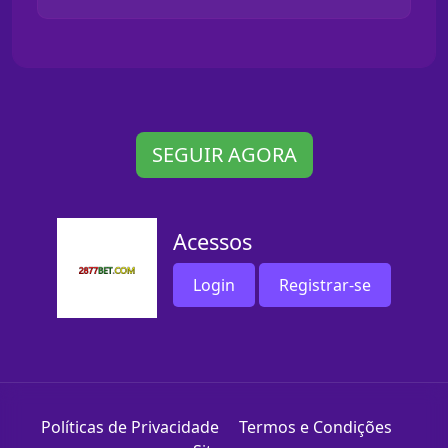
SEGUIR AGORA
Acessos
Login
Registrar-se
Políticas de Privacidade
Termos e Condições