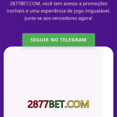
2877BET.COM, você tem acesso a promoções
incríveis e uma experiência de jogo inigualável.
Junte-se aos vencedores agora!
SEGUIR NO TELEGRAM