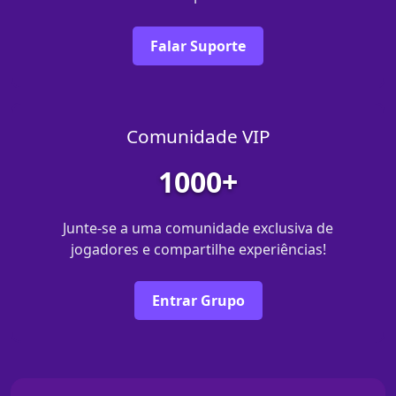
Falar Suporte
Comunidade VIP
1000+
Junte-se a uma comunidade exclusiva de
jogadores e compartilhe experiências!
Entrar Grupo