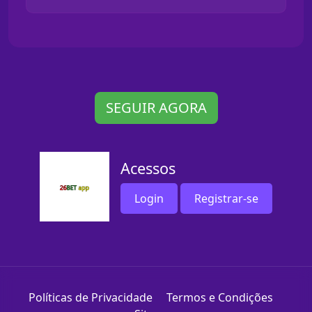
SEGUIR AGORA
Acessos
Login
Registrar-se
Políticas de Privacidade
Termos e Condições