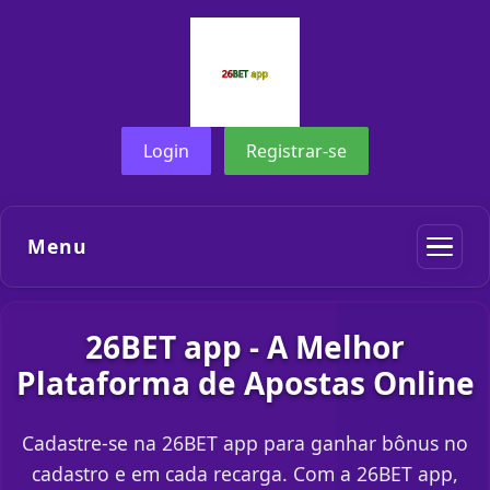
Login
Registrar-se
Menu
26BET app - A Melhor
Plataforma de Apostas Online
Cadastre-se na 26BET app para ganhar bônus no
cadastro e em cada recarga. Com a 26BET app,