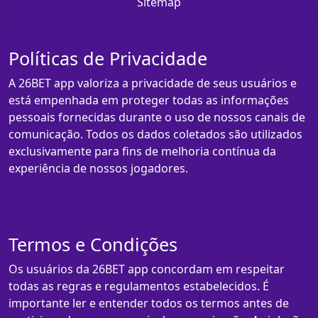
Sitemap
Políticas de Privacidade
A 26BET app valoriza a privacidade de seus usuários e
está empenhada em proteger todas as informações
pessoais fornecidas durante o uso de nossos canais de
comunicação. Todos os dados coletados são utilizados
exclusivamente para fins de melhoria contínua da
experiência de nossos jogadores.
Termos e Condições
Os usuários da 26BET app concordam em respeitar
todas as regras e regulamentos estabelecidos. É
importante ler e entender todos os termos antes de