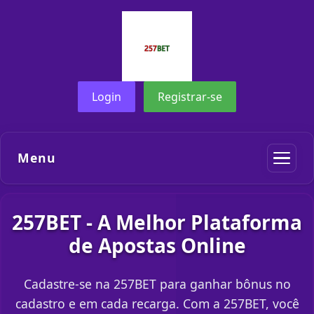
Login
Registrar-se
Menu
257BET - A Melhor Plataforma
de Apostas Online
Cadastre-se na 257BET para ganhar bônus no
cadastro e em cada recarga. Com a 257BET, você