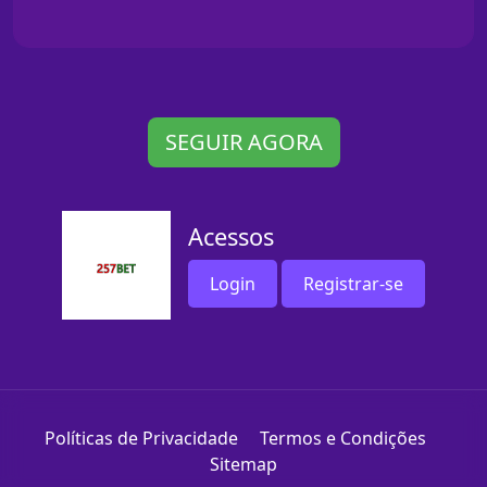
SEGUIR AGORA
Acessos
Login
Registrar-se
Políticas de Privacidade
Termos e Condições
Sitemap