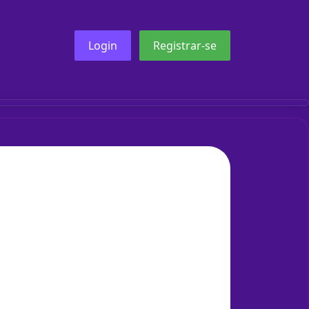
Login
Registrar-se