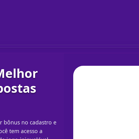
Melhor
postas
r bônus no cadastro e
ocê tem acesso a