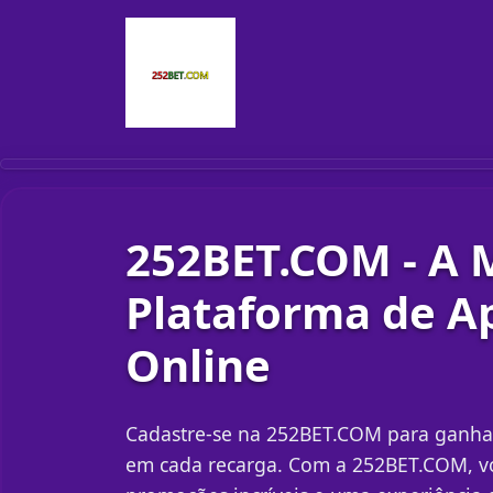
252BET.COM - A 
Plataforma de A
Online
Cadastre-se na 252BET.COM para ganha
em cada recarga. Com a 252BET.COM, v