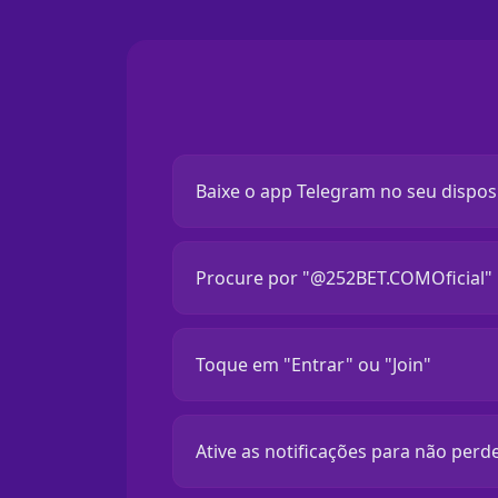
Baixe o app Telegram no seu disposi
Procure por "@252BET.COMOficial"
Toque em "Entrar" ou "Join"
Ative as notificações para não perd