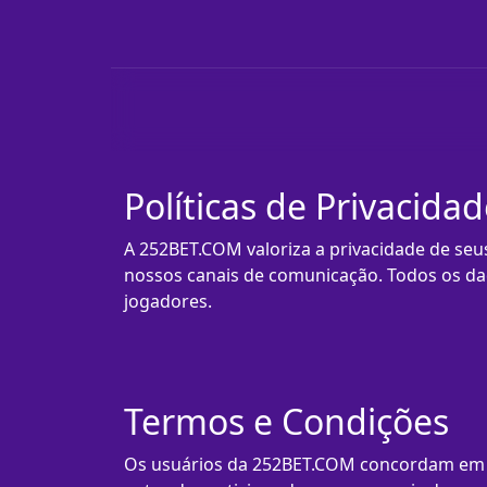
Políticas de Privacida
A 252BET.COM valoriza a privacidade de se
nossos canais de comunicação. Todos os dad
jogadores.
Termos e Condições
Os usuários da 252BET.COM concordam em re