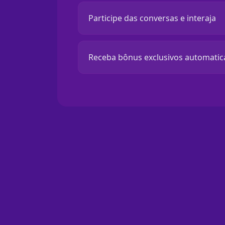
Participe das conversas e interaja
Receba bônus exclusivos automati