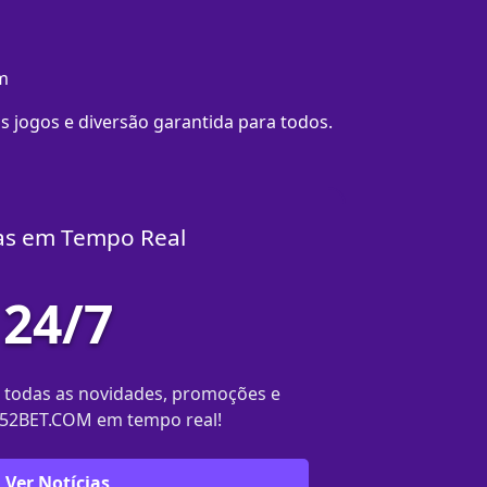
m
 jogos e diversão garantida para todos.
as em Tempo Real
24/7
e todas as novidades, promoções e
252BET.COM em tempo real!
Ver Notícias