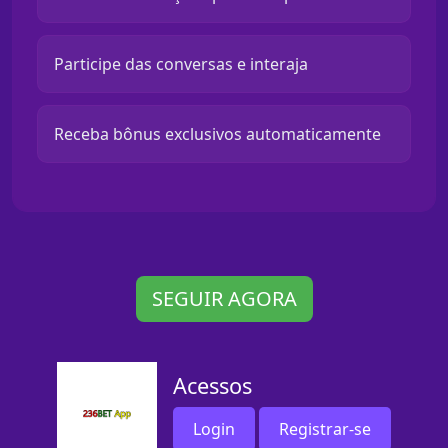
Participe das conversas e interaja
Receba bônus exclusivos automaticamente
SEGUIR AGORA
Acessos
Login
Registrar-se