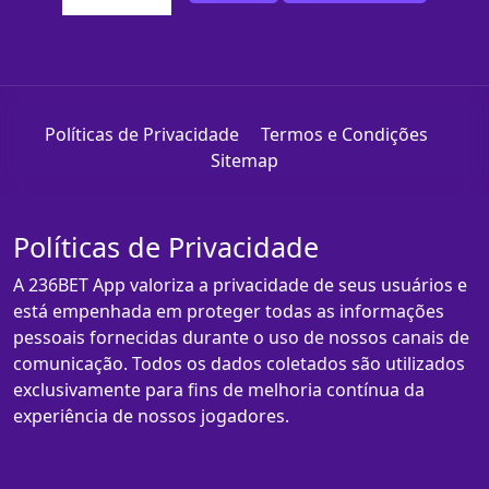
Políticas de Privacidade
Termos e Condições
Sitemap
Políticas de Privacidade
A 236BET App valoriza a privacidade de seus usuários e
está empenhada em proteger todas as informações
pessoais fornecidas durante o uso de nossos canais de
comunicação. Todos os dados coletados são utilizados
exclusivamente para fins de melhoria contínua da
experiência de nossos jogadores.