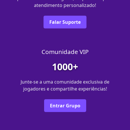
atendimento personalizado!
Falar Suporte
Comunidade VIP
1000+
Junte-se a uma comunidade exclusiva de
jogadores e compartilhe experiências!
Entrar Grupo