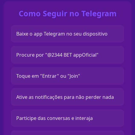
Como Seguir no Telegram
Baixe o app Telegram no seu dispositivo
Procure por "@2344 BET appOficial"
Toque em "Entrar" ou "Join"
Ative as notificações para não perder nada
Participe das conversas e interaja