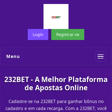
Login
Registrar-se
Menu
232BET - A Melhor Plataforma
de Apostas Online
Cadastre-se na 232BET para ganhar bônus no
cadastro e em cada recarga. Com a 232BET, você