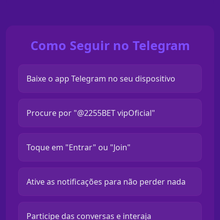
Como Seguir no Telegram
Baixe o app Telegram no seu dispositivo
Procure por "@2255BET vipOficial"
Toque em "Entrar" ou "Join"
Ative as notificações para não perder nada
Participe das conversas e interaja