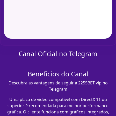
Canal Oficial no Telegram
Benefícios do Canal
Descubra as vantagens de seguir a 2255BET vip no
Telegram
Uma placa de vídeo compatível com DirectX 11 ou
superior é recomendada para melhor performance
gráfica. O cliente funciona com gráficos integrados,