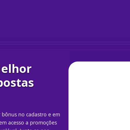
Melhor
postas
 bônus no cadastro e em
tem acesso a promoções