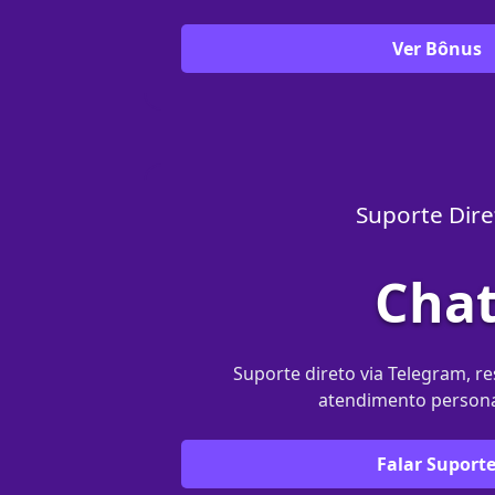
Ver Bônus
Suporte Dire
Cha
Suporte direto via Telegram, r
atendimento persona
Falar Suport