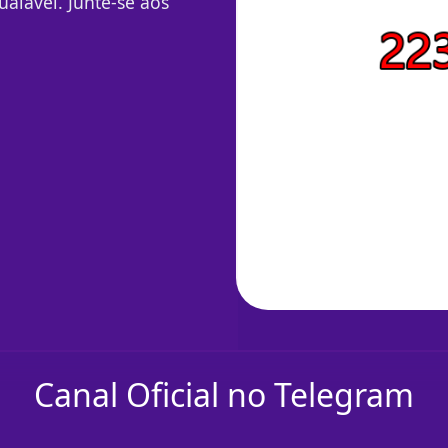
ualável. Junte-se aos
Canal Oficial no Telegram