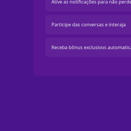
Ative as notificações para não perd
Participe das conversas e interaja
Receba bônus exclusivos automati