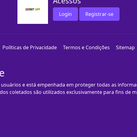
Acessos
Login
Registrar-se
Políticas de Privacidade
Termos e Condições
Sitemap
de
s usuários e está empenhada em proteger todas as informa
os coletados são utilizados exclusivamente para fins de m