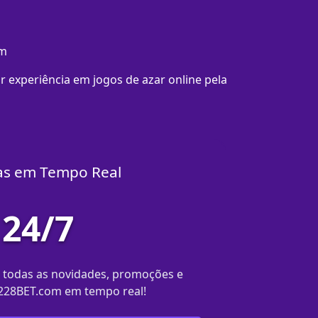
am
or experiência em jogos de azar online pela
as em Tempo Real
24/7
e todas as novidades, promoções e
228BET.com em tempo real!