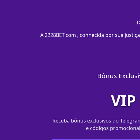
D
A 2228BET.com , conhecida por sua justiça,
Bônus Exclusi
VIP
Receba bônus exclusivos do Telegra
e códigos promocionai