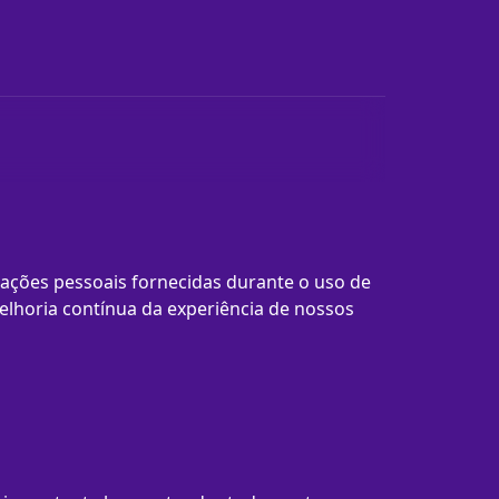
ações pessoais fornecidas durante o uso de
elhoria contínua da experiência de nossos