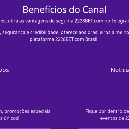
Benefícios do Canal
escubra as vantagens de seguir a 2228BET.com no Telegr
 segurança e credibilidade, oferece aos brasileiros a melh
plataforma 2228BET.com Brasil .
vos
Notíci
m, promoções especiais
Fique por dentro d
s únicos!
eventos da 2