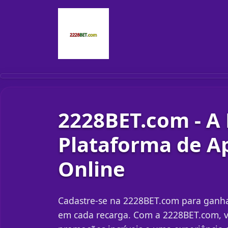
2228BET.com - A
Plataforma de A
Online
Cadastre-se na 2228BET.com para ganha
em cada recarga. Com a 2228BET.com, v