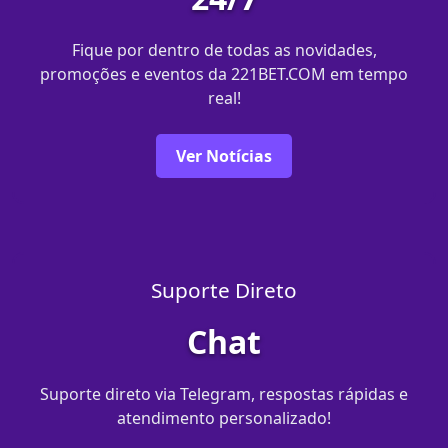
Fique por dentro de todas as novidades,
promoções e eventos da 221BET.COM em tempo
real!
Ver Notícias
Suporte Direto
Chat
Suporte direto via Telegram, respostas rápidas e
atendimento personalizado!