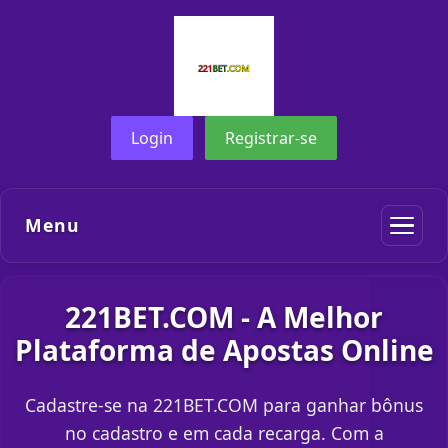
Login
Registrar-se
Menu
221BET.COM - A Melhor
Plataforma de Apostas Online
Cadastre-se na 221BET.COM para ganhar bônus
no cadastro e em cada recarga. Com a