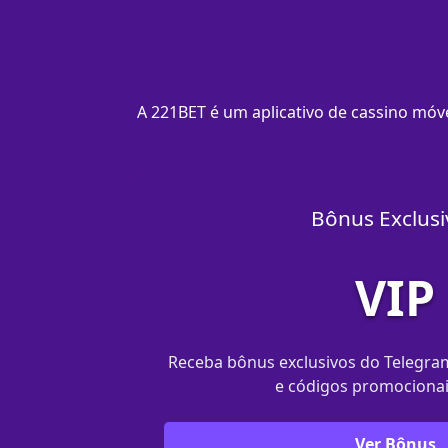
A 221BET é um aplicativo de cassino móve
Bônus Exclusi
VIP
Receba bônus exclusivos do Telegra
e códigos promocionai
Ver Bônus