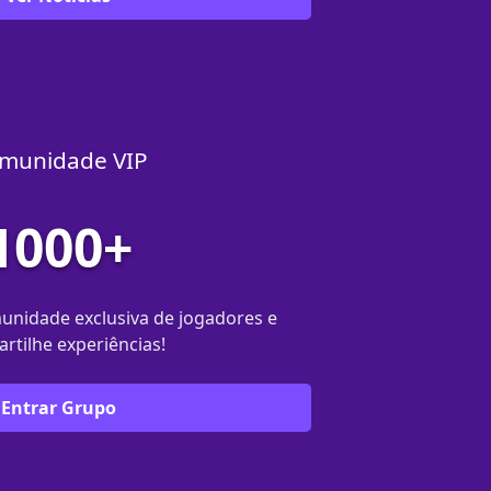
munidade VIP
1000+
unidade exclusiva de jogadores e
rtilhe experiências!
Entrar Grupo