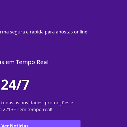
orma segura e rápida para apostas online.
as em Tempo Real
24/7
e todas as novidades, promoções e
a 221BET em tempo real!
Ver Notícias