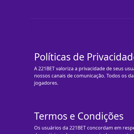
Políticas de Privacida
A 221BET valoriza a privacidade de seus us
nossos canais de comunicação. Todos os dad
jogadores.
Termos e Condições
Os usuários da 221BET concordam em respeit