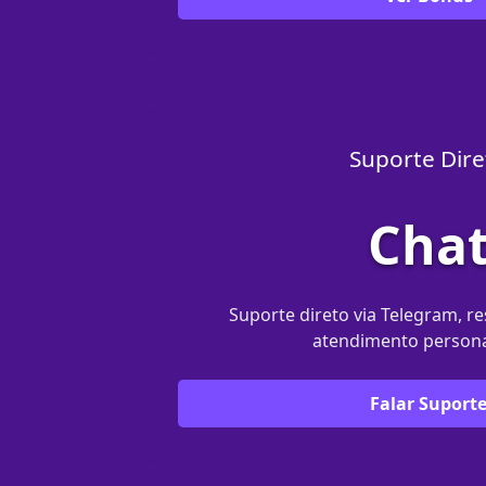
Suporte Dire
Cha
Suporte direto via Telegram, r
atendimento persona
Falar Suport