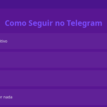
Como Seguir no Telegram
tivo
er nada