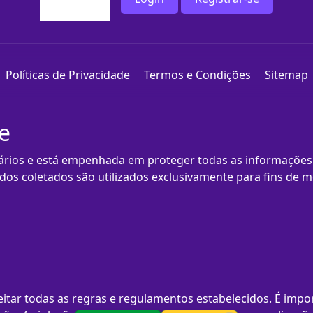
Políticas de Privacidade
Termos e Condições
Sitemap
de
uários e está empenhada em proteger todas as informações
os coletados são utilizados exclusivamente para fins de m
ar todas as regras e regulamentos estabelecidos. É impor