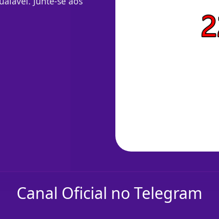
ualável. Junte-se aos
Canal Oficial no Telegram