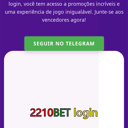
login, você tem acesso a promoções incríveis e
uma experiência de jogo inigualável. Junte-se aos
vencedores agora!
SEGUIR NO TELEGRAM