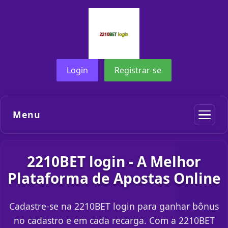
Login
Registrar-se
Menu
2210BET login - A Melhor
Plataforma de Apostas Online
Cadastre-se na 2210BET login para ganhar bônus
no cadastro e em cada recarga. Com a 2210BET