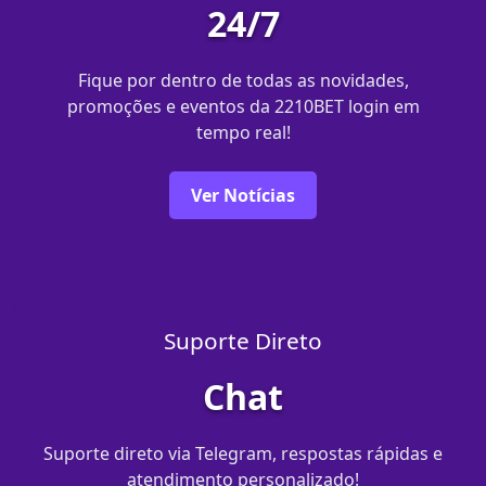
24/7
Fique por dentro de todas as novidades,
promoções e eventos da 2210BET login em
tempo real!
Ver Notícias
Suporte Direto
Chat
Suporte direto via Telegram, respostas rápidas e
atendimento personalizado!