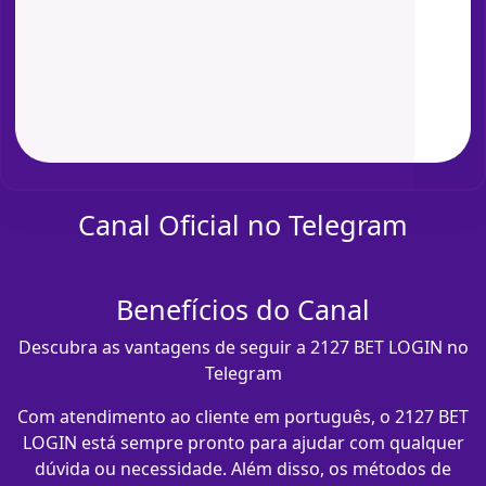
Canal Oficial no Telegram
Benefícios do Canal
Descubra as vantagens de seguir a 2127 BET LOGIN no
Telegram
Com atendimento ao cliente em português, o 2127 BET
LOGIN está sempre pronto para ajudar com qualquer
dúvida ou necessidade. Além disso, os métodos de