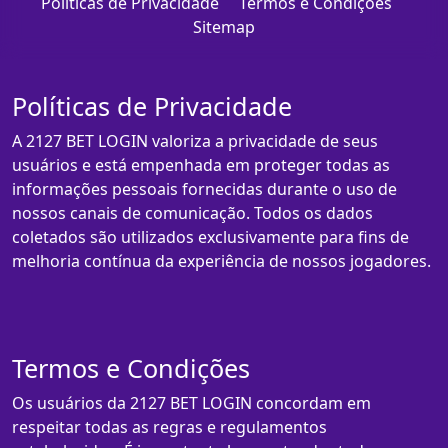
Políticas de Privacidade
Termos e Condições
Sitemap
Políticas de Privacidade
A 2127 BET LOGIN valoriza a privacidade de seus
usuários e está empenhada em proteger todas as
informações pessoais fornecidas durante o uso de
nossos canais de comunicação. Todos os dados
coletados são utilizados exclusivamente para fins de
melhoria contínua da experiência de nossos jogadores.
Termos e Condições
Os usuários da 2127 BET LOGIN concordam em
respeitar todas as regras e regulamentos