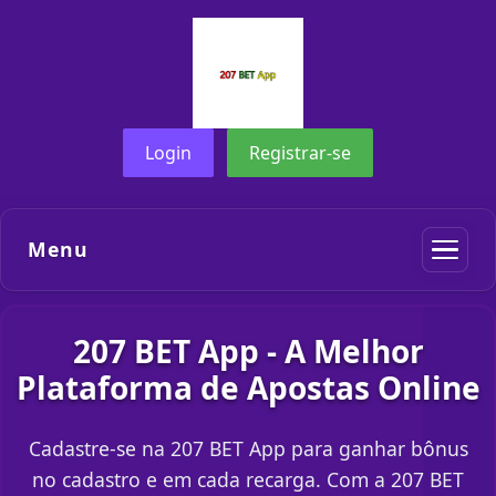
Login
Registrar-se
Menu
207 BET App - A Melhor
Plataforma de Apostas Online
Cadastre-se na 207 BET App para ganhar bônus
no cadastro e em cada recarga. Com a 207 BET