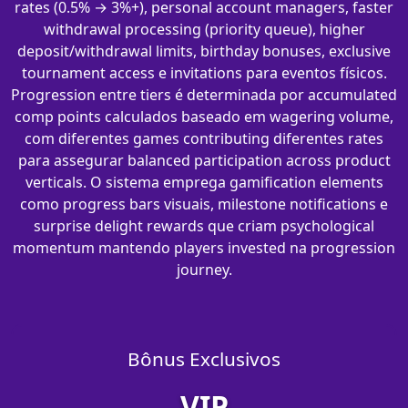
rates (0.5% → 3%+), personal account managers, faster
withdrawal processing (priority queue), higher
deposit/withdrawal limits, birthday bonuses, exclusive
tournament access e invitations para eventos físicos.
Progression entre tiers é determinada por accumulated
comp points calculados baseado em wagering volume,
com diferentes games contributing diferentes rates
para assegurar balanced participation across product
verticals. O sistema emprega gamification elements
como progress bars visuais, milestone notifications e
surprise delight rewards que criam psychological
momentum mantendo players invested na progression
journey.
Bônus Exclusivos
VIP