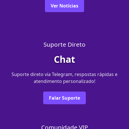
Ver Notícias
Suporte Direto
Chat
Suporte direto via Telegram, respostas rápidas e
atendimento personalizado!
Falar Suporte
Comunidade VIP