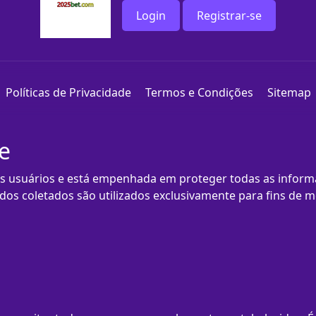
Login
Registrar-se
Políticas de Privacidade
Termos e Condições
Sitemap
de
us usuários e está empenhada em proteger todas as inform
os coletados são utilizados exclusivamente para fins de m