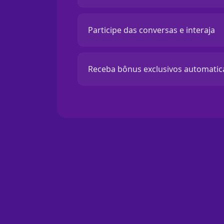
Participe das conversas e interaja
Receba bônus exclusivos automati