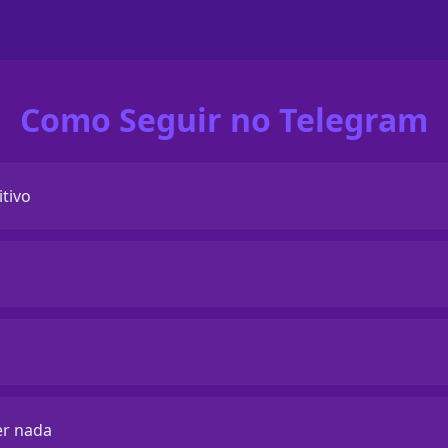
Como Seguir no Telegram
tivo
er nada