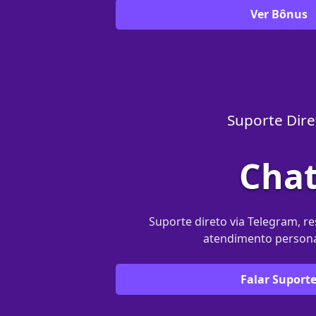
Ver Bônus
Suporte Dire
Cha
Suporte direto via Telegram, r
atendimento persona
Falar Suport