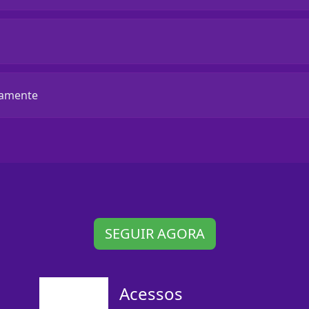
camente
SEGUIR AGORA
Acessos