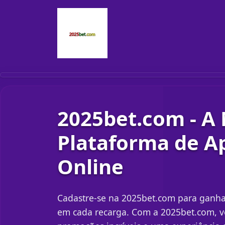
2025bet.com - A
Plataforma de A
Online
Cadastre-se na 2025bet.com para ganha
em cada recarga. Com a 2025bet.com, v