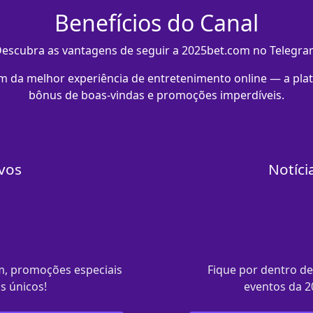
Benefícios do Canal
escubra as vantagens de seguir a 2025bet.com no Telegr
m da melhor experiência de entretenimento online — a pl
bônus de boas-vindas e promoções imperdíveis.
vos
Notíci
m, promoções especiais
Fique por dentro d
s únicos!
eventos da 2