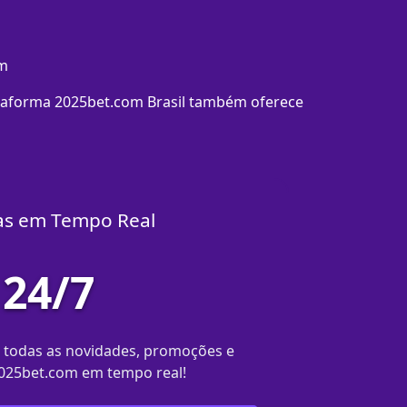
am
ataforma 2025bet.com Brasil também oferece
as em Tempo Real
24/7
e todas as novidades, promoções e
025bet.com em tempo real!