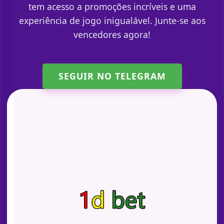
tem acesso a promoções incríveis e uma
experiência de jogo inigualável. Junte-se aos
vencedores agora!
SEGUIR NO TELEGRAM