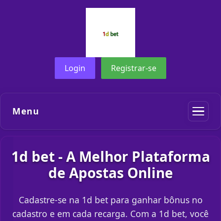
Login
Registrar-se
Menu
1d bet - A Melhor Plataforma
de Apostas Online
Cadastre-se na 1d bet para ganhar bônus no
cadastro e em cada recarga. Com a 1d bet, você