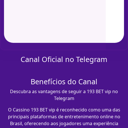
Canal Oficial no Telegram
Benefícios do Canal
Descubra as vantagens de seguir a 193 BET vip no
Telegram
O Cassino 193 BET vip é reconhecido como uma das
principais plataformas de entretenimento online no
Brasil, oferecendo aos jogadores uma experiência