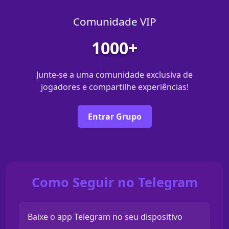
Comunidade VIP
1000+
Junte-se a uma comunidade exclusiva de
jogadores e compartilhe experiências!
Entrar Grupo
Como Seguir no Telegram
Baixe o app Telegram no seu dispositivo