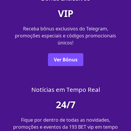
VIP
Receba bônus exclusivos do Telegram,
promoções especiais e códigos promocionais
únicos!
Ver Bônus
Notícias em Tempo Real
24/7
Fique por dentro de todas as novidades,
promoções e eventos da 193 BET vip em tempo