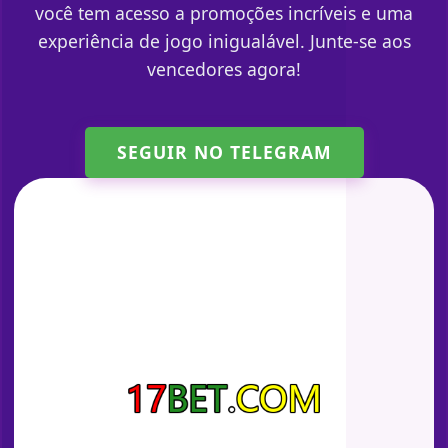
você tem acesso a promoções incríveis e uma
experiência de jogo inigualável. Junte-se aos
vencedores agora!
SEGUIR NO TELEGRAM