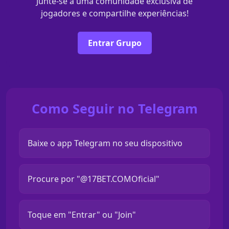
Junte-se a uma comunidade exclusiva de
jogadores e compartilhe experiências!
Entrar Grupo
Como Seguir no Telegram
Baixe o app Telegram no seu dispositivo
Procure por "@17BET.COMOficial"
Toque em "Entrar" ou "Join"