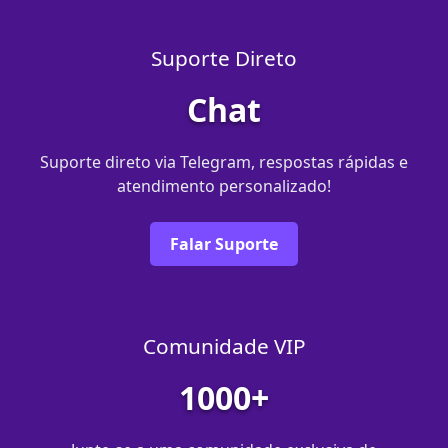
Suporte Direto
Chat
Suporte direto via Telegram, respostas rápidas e
atendimento personalizado!
Falar Suporte
Comunidade VIP
1000+