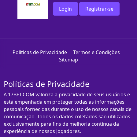
Login
Registrar-se
Políticas de Privacidade
Termos e Condições
Sitemap
Políticas de Privacidade
A 17BET.COM valoriza a privacidade de seus usuários e
está empenhada em proteger todas as informações
pessoais fornecidas durante o uso de nossos canais de
comunicação. Todos os dados coletados são utilizados
exclusivamente para fins de melhoria contínua da
experiência de nossos jogadores.