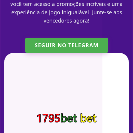
você tem acesso a promoções incríveis e uma
experiência de jogo inigualável. Junte-se aos
vencedores agora!
SEGUIR NO TELEGRAM