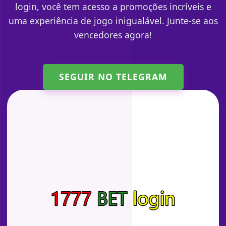
login, você tem acesso a promoções incríveis e
uma experiência de jogo inigualável. Junte-se aos
vencedores agora!
SEGUIR NO TELEGRAM