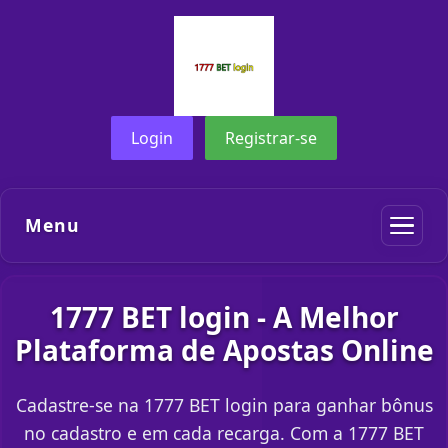
Login
Registrar-se
Menu
1777 BET login - A Melhor
Plataforma de Apostas Online
Cadastre-se na 1777 BET login para ganhar bônus
no cadastro e em cada recarga. Com a 1777 BET