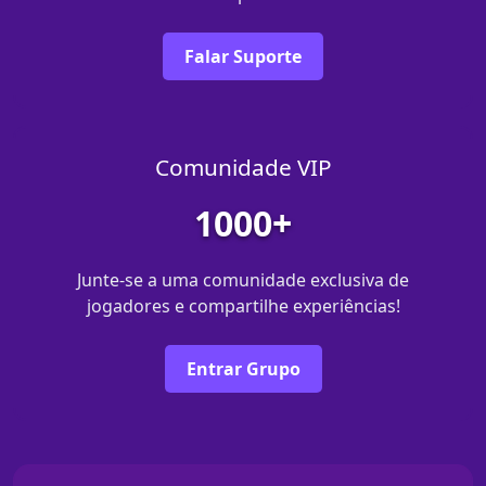
Falar Suporte
Comunidade VIP
1000+
Junte-se a uma comunidade exclusiva de
jogadores e compartilhe experiências!
Entrar Grupo