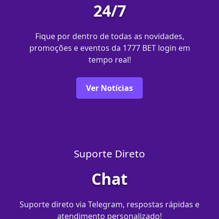
24/7
Fique por dentro de todas as novidades,
promoções e eventos da 1777 BET login em
tempo real!
Ver Notícias
Suporte Direto
Chat
Suporte direto via Telegram, respostas rápidas e
atendimento personalizado!