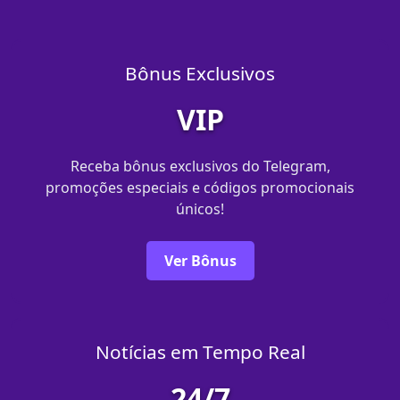
Bônus Exclusivos
VIP
Receba bônus exclusivos do Telegram,
promoções especiais e códigos promocionais
únicos!
Ver Bônus
Notícias em Tempo Real
24/7