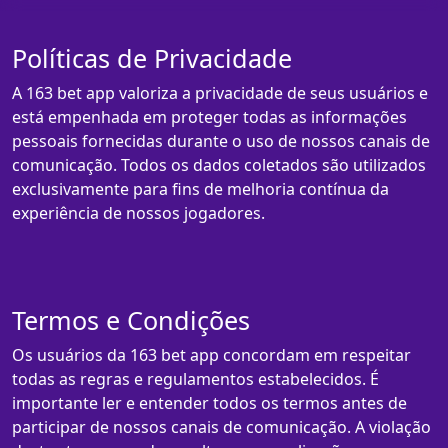
Políticas de Privacidade
A 163 bet app valoriza a privacidade de seus usuários e
está empenhada em proteger todas as informações
pessoais fornecidas durante o uso de nossos canais de
comunicação. Todos os dados coletados são utilizados
exclusivamente para fins de melhoria contínua da
experiência de nossos jogadores.
Termos e Condições
Os usuários da 163 bet app concordam em respeitar
todas as regras e regulamentos estabelecidos. É
importante ler e entender todos os termos antes de
participar de nossos canais de comunicação. A violação