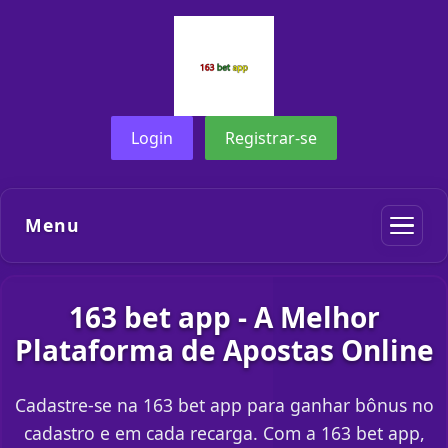
Login
Registrar-se
Menu
163 bet app - A Melhor
Plataforma de Apostas Online
Cadastre-se na 163 bet app para ganhar bônus no
cadastro e em cada recarga. Com a 163 bet app,