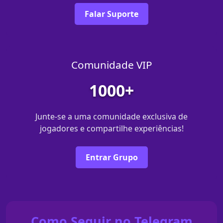
Falar Suporte
Comunidade VIP
1000+
Junte-se a uma comunidade exclusiva de
jogadores e compartilhe experiências!
Entrar Grupo
Como Seguir no Telegram