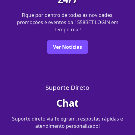
Fique por dentro de todas as novidades,
promoções e eventos da 1558BET LOGIN em
tempo real!
Ver Notícias
Suporte Direto
Chat
Suporte direto via Telegram, respostas rápidas e
atendimento personalizado!