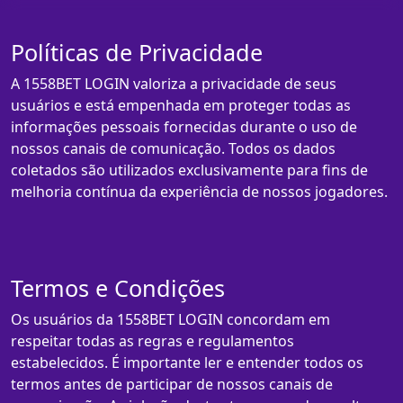
Políticas de Privacidade
A 1558BET LOGIN valoriza a privacidade de seus
usuários e está empenhada em proteger todas as
informações pessoais fornecidas durante o uso de
nossos canais de comunicação. Todos os dados
coletados são utilizados exclusivamente para fins de
melhoria contínua da experiência de nossos jogadores.
Termos e Condições
Os usuários da 1558BET LOGIN concordam em
respeitar todas as regras e regulamentos
estabelecidos. É importante ler e entender todos os
termos antes de participar de nossos canais de