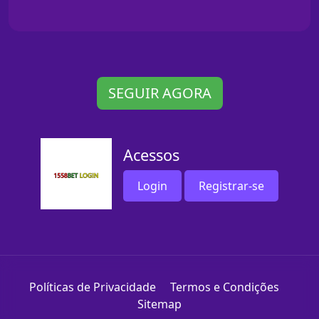
SEGUIR AGORA
Acessos
Login
Registrar-se
Políticas de Privacidade
Termos e Condições
Sitemap