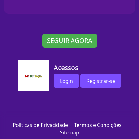
SEGUIR AGORA
Acessos
Login
Registrar-se
Políticas de Privacidade
Termos e Condições
Sitemap