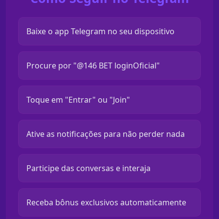
Baixe o app Telegram no seu dispositivo
Procure por "@146 BET loginOficial"
Toque em "Entrar" ou "Join"
Ative as notificações para não perder nada
Participe das conversas e interaja
Receba bônus exclusivos automaticamente