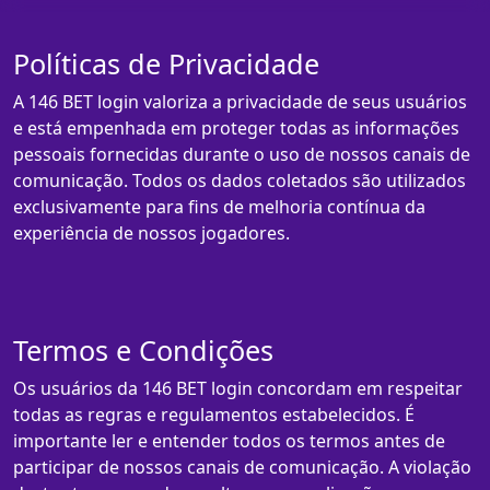
Políticas de Privacidade
A 146 BET login valoriza a privacidade de seus usuários
e está empenhada em proteger todas as informações
pessoais fornecidas durante o uso de nossos canais de
comunicação. Todos os dados coletados são utilizados
exclusivamente para fins de melhoria contínua da
experiência de nossos jogadores.
Termos e Condições
Os usuários da 146 BET login concordam em respeitar
todas as regras e regulamentos estabelecidos. É
importante ler e entender todos os termos antes de
participar de nossos canais de comunicação. A violação