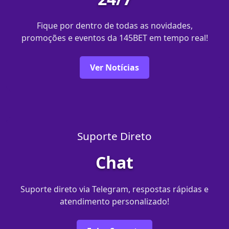
Fique por dentro de todas as novidades,
promoções e eventos da 145BET em tempo real!
Ver Notícias
Suporte Direto
Chat
Suporte direto via Telegram, respostas rápidas e
atendimento personalizado!