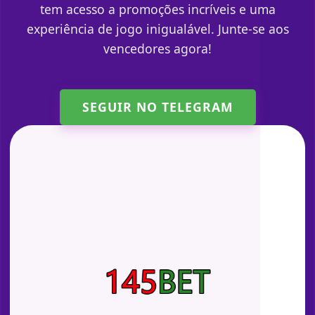
tem acesso a promoções incríveis e uma
experiência de jogo inigualável. Junte-se aos
vencedores agora!
SEGUIR NO TELEGRAM